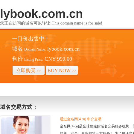
lybook.com.cn
您正在访问的域名可以转让!This domain name is for sale!
一口价出售中！
域名
lybook.com.cn
Domain Name:
售价
CNY 999.00
Listing Price:
立即购买
BUY NOW
>>
>>
域名交易方式：
通过金名网(4.cn) 中介交易
金名网(4.cn)是全球领先的域名交易服务机
简单、安全、专业的第三方服务！ 为了保证交