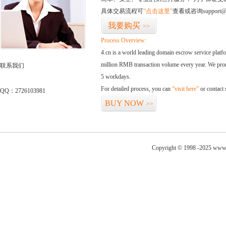
具体交易流程可
“点击这里”
查看或咨询support@
我要购买
>>
Process Overview:
4.cn is a world leading domain escrow service plat
million RMB transaction volume every year. We promi
联系我们
5 workdays.
For detailed process, you can
“visit here”
or contact
QQ：2726103981
BUY NOW
>>
Copyright © 1998 -2025 www.